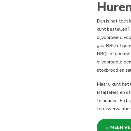
Huren
Dan is het toch i
kunt bestellen?!
bijvoorbeeld vo
gas-BBQ of gour
BBQ- of gourmet
bijvoorbeeld een
stokbrood en sau
Maar u kunt het 
(sta)tafels en s
te houden. En bi
terrasverwarmer
» MEER V