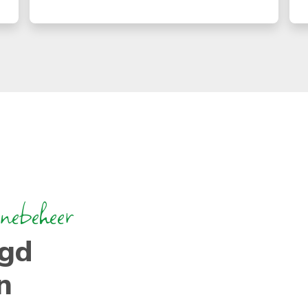
nebeheer
rgd
n