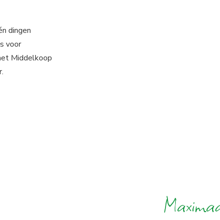
én dingen
s voor
met Middelkoop
.
Maximaal