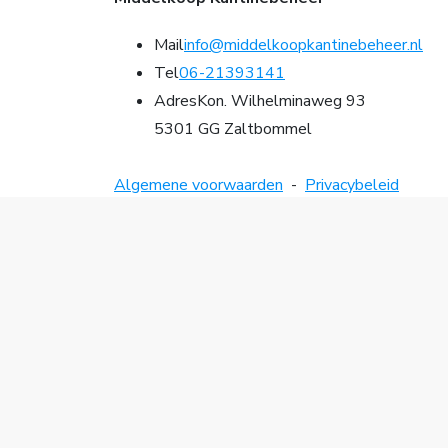
Mail
info@middelkoopkantinebeheer.nl
Tel
06-21393141
Adres
Kon. Wilhelminaweg 93
5301 GG Zaltbommel
Algemene voorwaarden
-
Privacybeleid