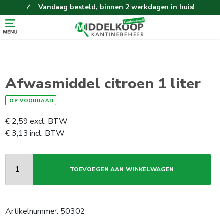
Vandaag besteld, binnen 2 werkdagen in huis!
Eenvoudig en gemakkelijk bestellen!
Gratis thuisbezorgd vanaf 100,-!
Afwasmiddel citroen 1 liter
OP VOORRAAD
€
2,59
excl. BTW
€
3,13
incl. BTW
TOEVOEGEN AAN WINKELWAGEN
Artikelnummer:
50302