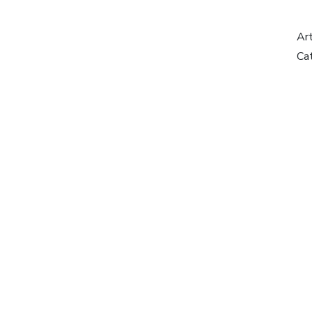
Ar
Ca