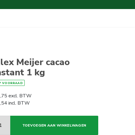
lex Meijer cacao
nstant 1 kg
P VOORRAAD
,75
excl. BTW
,54
incl. BTW
TOEVOEGEN AAN WINKELWAGEN