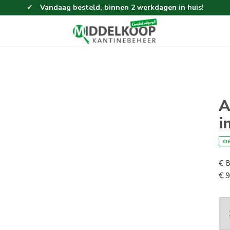
Vandaag besteld, binnen 2 werkdagen in huis!
Eenvoudig en gemakkelijk bestellen!
Gratis thuisbezorgd vanaf 100,-!
A
i
O
€
8
€
9