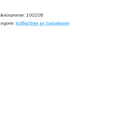
tikelnummer:
100208
tegorie:
Koffie/thee en toebehoren