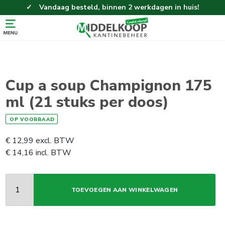
Vandaag besteld, binnen 2 werkdagen in huis!
Eenvoudig en gemakkelijk bestellen!
Gratis thuisbezorgd vanaf 100,-!
Cup a soup Champignon 175
ml (21 stuks per doos)
OP VOORRAAD
€
12,99
excl. BTW
€
14,16
incl. BTW
TOEVOEGEN AAN WINKELWAGEN