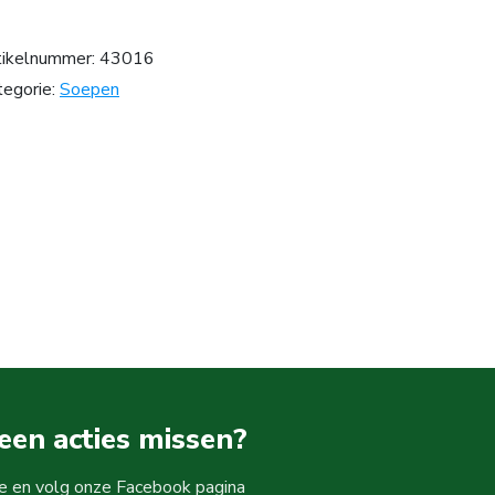
tikelnummer:
43016
tegorie:
Soepen
een acties missen?
ke en volg onze Facebook pagina