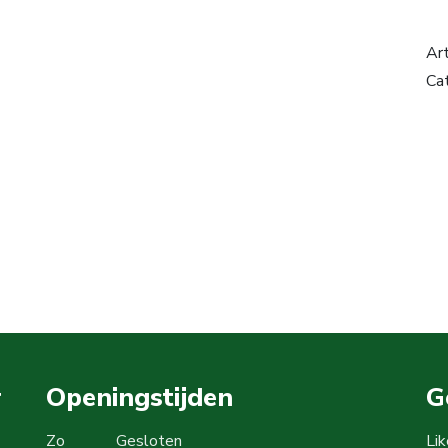
Ar
Ca
r
Openingstijden
G
Zo
Gesloten
Li