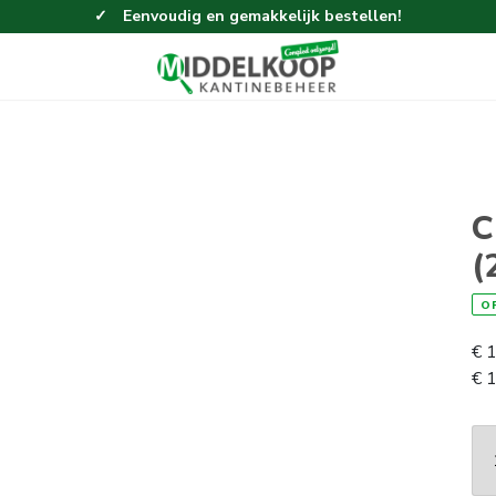
Eenvoudig en gemakkelijk bestellen!
C
(
O
€
1
€
1