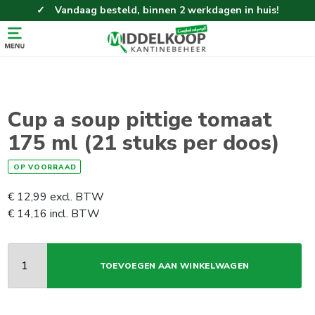
Vandaag besteld, binnen 2 werkdagen in huis!
Eenvoudig en gemakkelijk bestellen!
Gratis thuisbezorgd vanaf 100,-!
Cup a soup pittige tomaat
175 ml (21 stuks per doos)
OP VOORRAAD
€
12,99
excl. BTW
€
14,16
incl. BTW
TOEVOEGEN AAN WINKELWAGEN