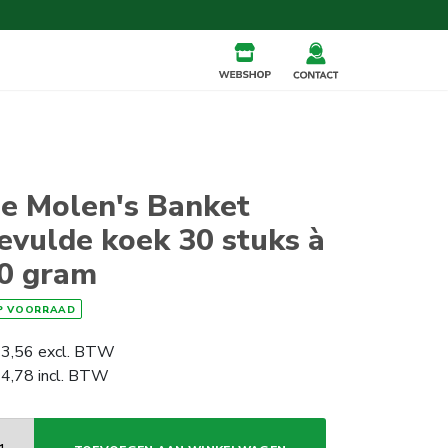
e Molen's Banket
evulde koek 30 stuks à
0 gram
P VOORRAAD
3,56
excl. BTW
4,78
incl. BTW