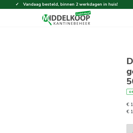
Vandaag besteld, binnen 2 werkdagen in huis!
Eenvoudig en gemakkelijk bestellen!
Gratis thuisbezorgd vanaf 100,-!
D
g
5
O
€
1
€
1