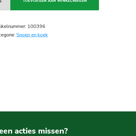
TOEVOEGEN AAN WINKELWAGEN
tikelnummer:
100396
tegorie:
Snoep en koek
een acties missen?