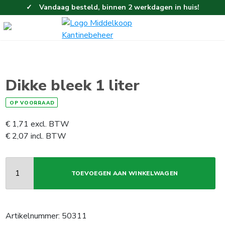
Vandaag besteld, binnen 2 werkdagen in huis!
Eenvoudig en gemakkelijk bestellen!
Gratis thuisbezorgd vanaf 100,-!
Dikke bleek 1 liter
OP VOORRAAD
€
1,71
excl. BTW
€
2,07
incl. BTW
TOEVOEGEN AAN WINKELWAGEN
Artikelnummer:
50311