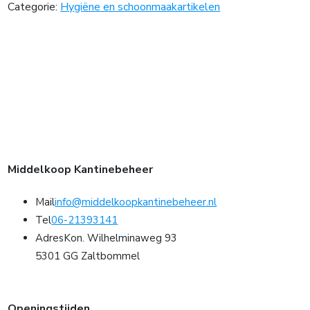
Categorie:
Hygiëne en schoonmaakartikelen
Middelkoop Kantinebeheer
Mail
info@middelkoopkantinebeheer.nl
Tel
06-21393141
Adres
Kon. Wilhelminaweg 93
5301 GG Zaltbommel
Openingstijden