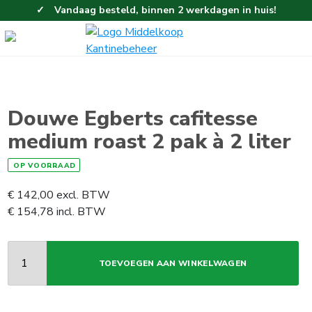
Vandaag besteld, binnen 2 werkdagen in huis!
Eenvoudig en gemakkelijk bestellen!
Gratis thuisbezorgd vanaf 100,-!
Douwe Egberts cafitesse
medium roast 2 pak à 2 liter
OP VOORRAAD
€
142,00
excl. BTW
€
154,78
incl. BTW
TOEVOEGEN AAN WINKELWAGEN