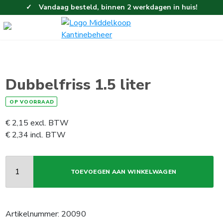
Vandaag besteld, binnen 2 werkdagen in huis!
Eenvoudig en gemakkelijk bestellen!
Gratis thuisbezorgd vanaf 100,-!
Dubbelfriss 1.5 liter
OP VOORRAAD
€
2,15
excl. BTW
€
2,34
incl. BTW
TOEVOEGEN AAN WINKELWAGEN
Artikelnummer:
20090