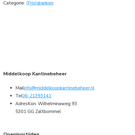
Categorie:
(Fris)dranken
Middelkoop Kantinebeheer
Mail
info@middelkoopkantinebeheer.nl
Tel
06-21393141
Adres
Kon. Wilhelminaweg 93
5301 GG Zaltbommel
Openingstijden