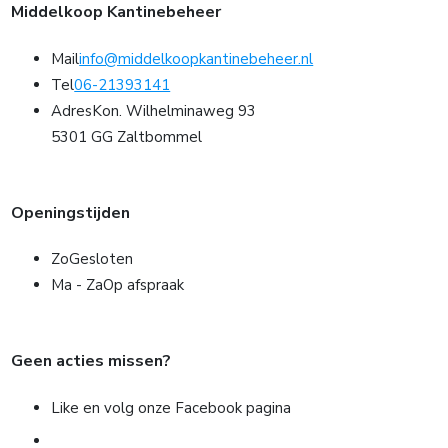
Middelkoop Kantinebeheer
Mail
info@middelkoopkantinebeheer.nl
Tel
06-21393141
Adres
Kon. Wilhelminaweg 93
5301 GG Zaltbommel
Openingstijden
Zo
Gesloten
Ma - Za
Op afspraak
Geen acties missen?
Like en volg onze Facebook pagina
» NAAR FACEBOOK