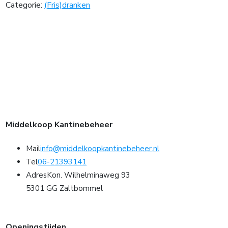
Categorie:
(Fris)dranken
Middelkoop Kantinebeheer
Mail
info@middelkoopkantinebeheer.nl
Tel
06-21393141
Adres
Kon. Wilhelminaweg 93
5301 GG Zaltbommel
Openingstijden