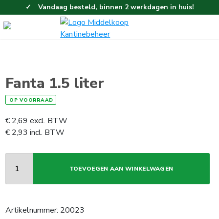
Vandaag besteld, binnen 2 werkdagen in huis!
Eenvoudig en gemakkelijk bestellen!
Gratis thuisbezorgd vanaf 100,-!
Fanta 1.5 liter
OP VOORRAAD
€
2,69
excl. BTW
€
2,93
incl. BTW
TOEVOEGEN AAN WINKELWAGEN
Artikelnummer:
20023