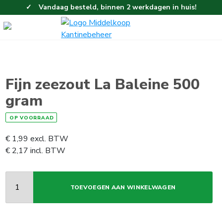
Vandaag besteld, binnen 2 werkdagen in huis!
Eenvoudig en gemakkelijk bestellen!
Gratis thuisbezorgd vanaf 100,-!
Fijn zeezout La Baleine 500
gram
OP VOORRAAD
€
1,99
excl. BTW
€
2,17
incl. BTW
TOEVOEGEN AAN WINKELWAGEN