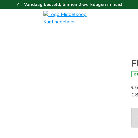
Vandaag besteld, binnen 2 werkdagen in huis!
Eenvoudig en gemakkelijk bestellen!
Gratis thuisbezorgd vanaf 100,-!
F
O
€
6
€
8