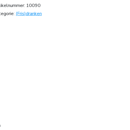
tikelnummer:
10090
tegorie:
(Fris)dranken
n