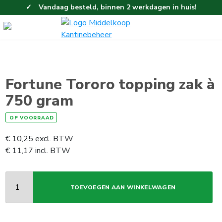
Vandaag besteld, binnen 2 werkdagen in huis!
Eenvoudig en gemakkelijk bestellen!
Gratis thuisbezorgd vanaf 100,-!
Fortune Tororo topping zak à
750 gram
OP VOORRAAD
€
10,25
excl. BTW
€
11,17
incl. BTW
TOEVOEGEN AAN WINKELWAGEN