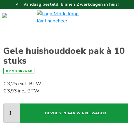
Vandaag besteld, binnen 2 werkdagen in huis!
Eenvoudig en gemakkelijk bestellen!
Gratis thuisbezorgd vanaf 100,-!
Gele huishouddoek pak à 10
stuks
OP VOORRAAD
€
3,25
excl. BTW
€
3,93
incl. BTW
TOEVOEGEN AAN WINKELWAGEN