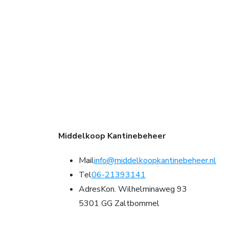
Middelkoop Kantinebeheer
Mail
info@middelkoopkantinebeheer.nl
Tel
06-21393141
Adres
Kon. Wilhelminaweg 93
5301 GG Zaltbommel