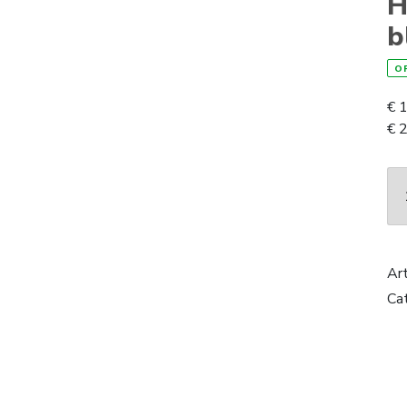
H
b
O
€
1
€
2
Ar
Ca