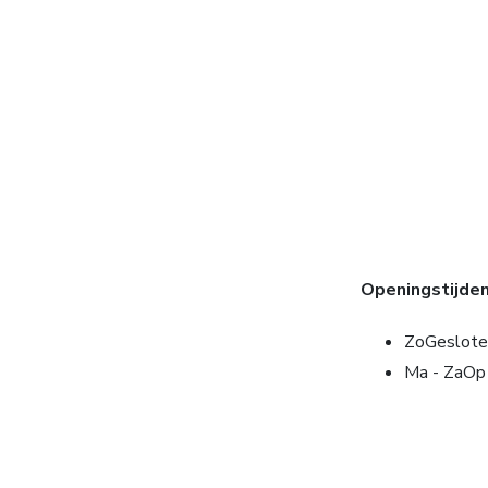
Openingstijde
Zo
Geslote
Ma - Za
Op 