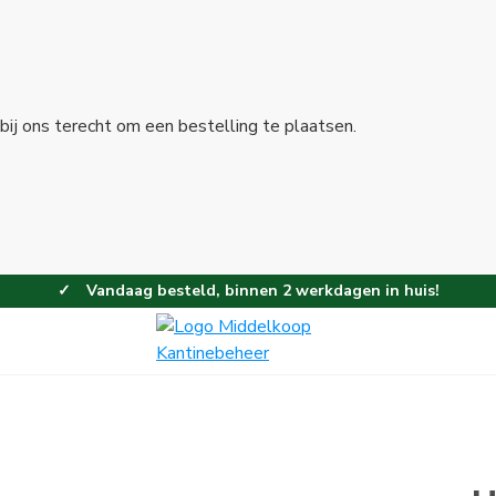
bij ons terecht om een bestelling te plaatsen.
Vandaag besteld, binnen 2 werkdagen in huis!
Eenvoudig en gemakkelijk bestellen!
Gratis thuisbezorgd vanaf 100,-!