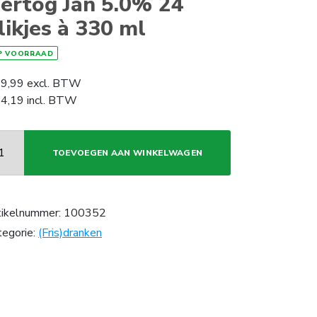
ertog Jan 5.0% 24
likjes à 330 ml
P VOORRAAD
9,99
excl. BTW
4,19
incl. BTW
TOEVOEGEN AAN WINKELWAGEN
tikelnummer:
100352
tegorie:
(Fris)dranken