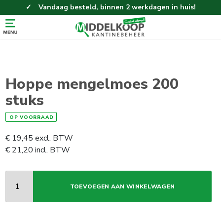
Vandaag besteld, binnen 2 werkdagen in huis!
Eenvoudig en gemakkelijk bestellen!
Gratis thuisbezorgd vanaf 100,-!
Hoppe mengelmoes 200
stuks
OP VOORRAAD
€
19,45
excl. BTW
€
21,20
incl. BTW
TOEVOEGEN AAN WINKELWAGEN