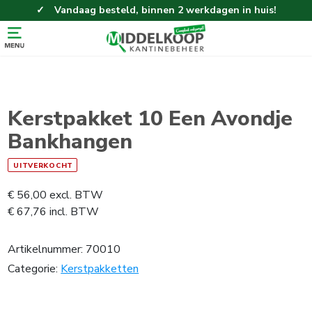
Vandaag besteld, binnen 2 werkdagen in huis!
Eenvoudig en gemakkelijk bestellen!
Gratis thuisbezorgd vanaf 100,-!
Kerstpakket 10 Een Avondje
Bankhangen
UITVERKOCHT
€
56,00
excl. BTW
€
67,76
incl. BTW
Artikelnummer:
70010
Categorie:
Kerstpakketten