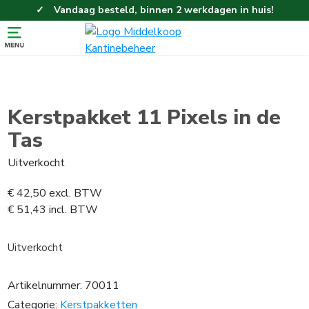
Vandaag besteld, binnen 2 werkdagen in huis!
Eenvoudig en gemakkelijk bestellen!
Gratis thuisbezorgd vanaf 100,-!
Kerstpakket 11 Pixels in de
Tas
Uitverkocht
€
42,50
excl. BTW
€
51,43
incl. BTW
Uitverkocht
Artikelnummer:
70011
Categorie:
Kerstpakketten