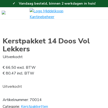
Vandaag besteld, binnen 2 werkdagen in huis!
Eenvoudig en gemakkelijk bestellen!
Gratis thuisbezorgd vanaf 100,-!
Kerstpakket 14 Doos Vol
Lekkers
Uitverkocht
€
66,50
excl. BTW
€
80,47
incl. BTW
Uitverkocht
Artikelnummer:
70014
Categorie:
Kerstpakketten