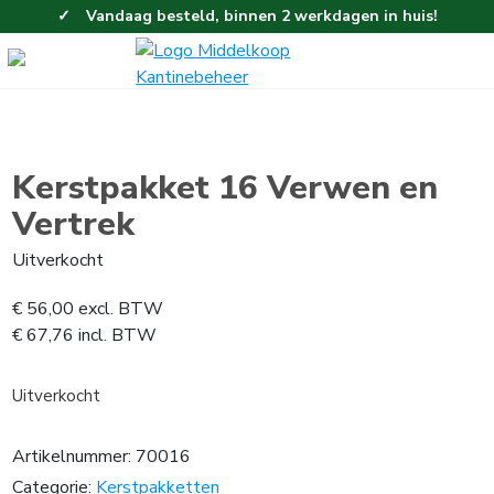
Vandaag besteld, binnen 2 werkdagen in huis!
Eenvoudig en gemakkelijk bestellen!
Gratis thuisbezorgd vanaf 100,-!
Kerstpakket 16 Verwen en
Vertrek
Uitverkocht
€
56,00
excl. BTW
€
67,76
incl. BTW
Uitverkocht
Artikelnummer:
70016
Categorie:
Kerstpakketten