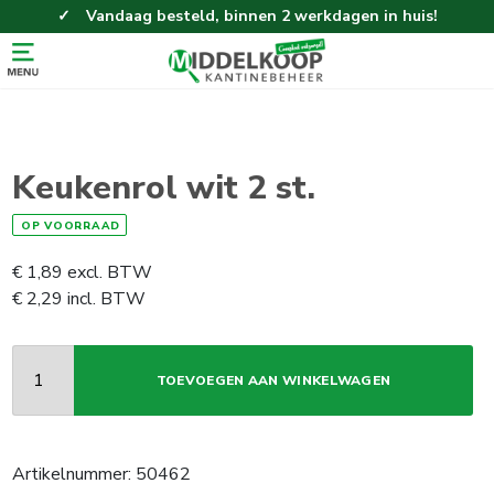
Vandaag besteld, binnen 2 werkdagen in huis!
Eenvoudig en gemakkelijk bestellen!
Gratis thuisbezorgd vanaf 100,-!
Keukenrol wit 2 st.
OP VOORRAAD
€
1,89
excl. BTW
€
2,29
incl. BTW
TOEVOEGEN AAN WINKELWAGEN
Artikelnummer:
50462