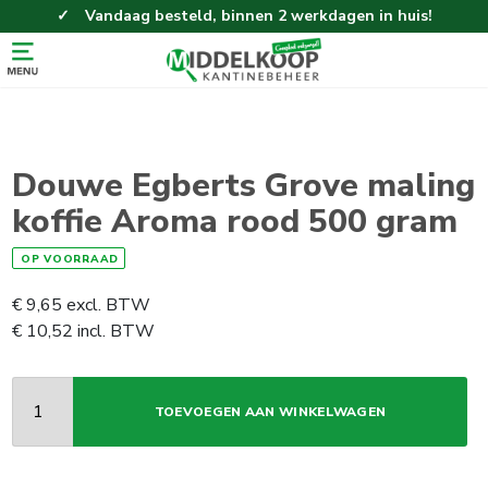
Vandaag besteld, binnen 2 werkdagen in huis!
Eenvoudig en gemakkelijk bestellen!
Gratis thuisbezorgd vanaf 100,-!
Douwe Egberts Grove maling
koffie Aroma rood 500 gram
OP VOORRAAD
€
9,65
excl. BTW
€
10,52
incl. BTW
TOEVOEGEN AAN WINKELWAGEN