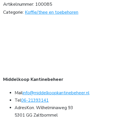
Artikelnummer:
100085
Categorie:
Koffie/thee en toebehoren
Middelkoop Kantinebeheer
Mail
info@middelkoopkantinebeheer.nl
Tel
06-21393141
Adres
Kon. Wilhelminaweg 93
5301 GG Zaltbommel