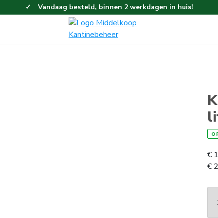
Vandaag besteld, binnen 2 werkdagen in huis!
Eenvoudig en gemakkelijk bestellen!
Gratis thuisbezorgd vanaf 100,-!
K
l
O
€
1
€
2