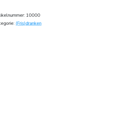
tikelnummer:
10000
tegorie:
(Fris)dranken