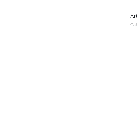
Ar
Ca