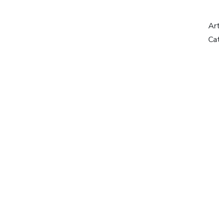
Ar
Ca