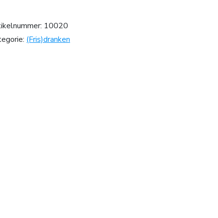
tikelnummer:
10020
tegorie:
(Fris)dranken