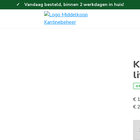
Vandaag besteld, binnen 2 werkdagen in huis!
Eenvoudig en gemakkelijk bestellen!
Gratis thuisbezorgd vanaf 100,-!
K
l
O
€
1
€
2