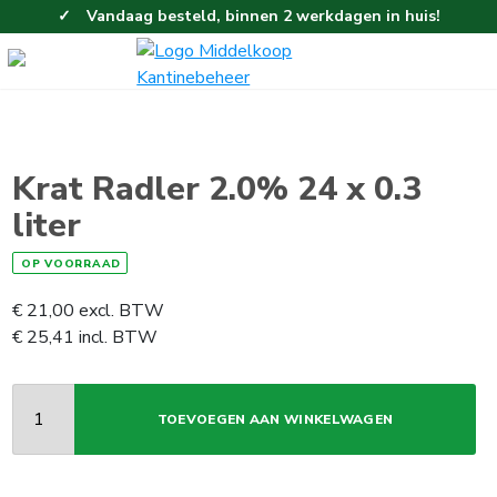
Vandaag besteld, binnen 2 werkdagen in huis!
Eenvoudig en gemakkelijk bestellen!
Gratis thuisbezorgd vanaf 100,-!
Krat Radler 2.0% 24 x 0.3
liter
OP VOORRAAD
€
21,00
excl. BTW
€
25,41
incl. BTW
TOEVOEGEN AAN WINKELWAGEN