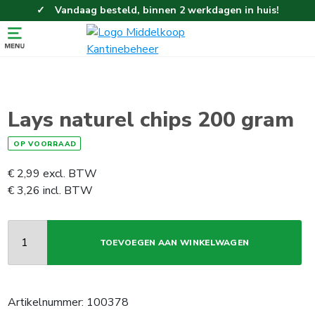
Vandaag besteld, binnen 2 werkdagen in huis!
Eenvoudig en gemakkelijk bestellen!
Gratis thuisbezorgd vanaf 100,-!
Lays naturel chips 200 gram
OP VOORRAAD
€
2,99
excl. BTW
€
3,26
incl. BTW
TOEVOEGEN AAN WINKELWAGEN
Artikelnummer:
100378