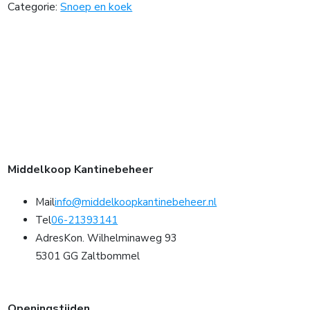
Categorie:
Snoep en koek
Middelkoop Kantinebeheer
Mail
info@middelkoopkantinebeheer.nl
Tel
06-21393141
Adres
Kon. Wilhelminaweg 93
5301 GG Zaltbommel
Openingstijden