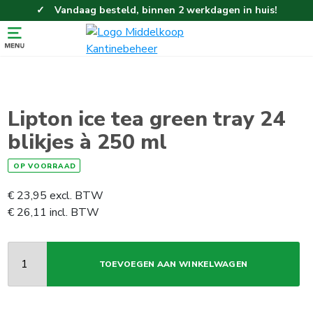
Vandaag besteld, binnen 2 werkdagen in huis!
Eenvoudig en gemakkelijk bestellen!
Gratis thuisbezorgd vanaf 100,-!
Lipton ice tea green tray 24
blikjes à 250 ml
OP VOORRAAD
€
23,95
excl. BTW
€
26,11
incl. BTW
TOEVOEGEN AAN WINKELWAGEN