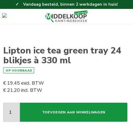
Vandaag besteld, binnen 2 werkdagen in huis!
Eenvoudig en gemakkelijk bestellen!
Gratis thuisbezorgd vanaf 100,-!
Lipton ice tea green tray 24
blikjes à 330 ml
OP VOORRAAD
€
19,45
excl. BTW
€
21,20
incl. BTW
TOEVOEGEN AAN WINKELWAGEN