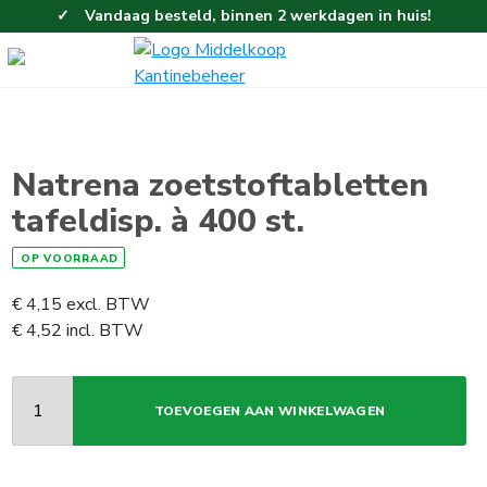
Vandaag besteld, binnen 2 werkdagen in huis!
Eenvoudig en gemakkelijk bestellen!
Gratis thuisbezorgd vanaf 100,-!
Natrena zoetstoftabletten
tafeldisp. à 400 st.
OP VOORRAAD
€
4,15
excl. BTW
€
4,52
incl. BTW
TOEVOEGEN AAN WINKELWAGEN