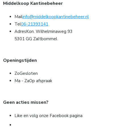
Middelkoop Kantinebeheer
Mail
info@middelkoopkantinebeheer.nl
Tel
06-21393141
Adres
Kon. Wilhelminaweg 93
5301 GG Zaltbommel
Openingstijden
Zo
Gesloten
Ma - Za
Op afspraak
Geen acties missen?
Like en volg onze Facebook pagina
» NAAR FACEBOOK