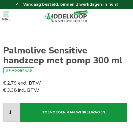
Vandaag besteld, binnen 2 werkdagen in huis!
Eenvoudig en gemakkelijk bestellen!
Gratis thuisbezorgd vanaf 100,-!
Palmolive Sensitive
handzeep met pomp 300 ml
OP VOORRAAD
€
2,79
excl. BTW
€
3,38
incl. BTW
TOEVOEGEN AAN WINKELWAGEN