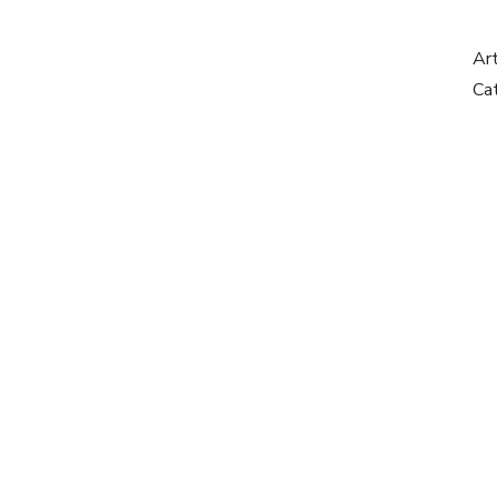
Ar
Ca