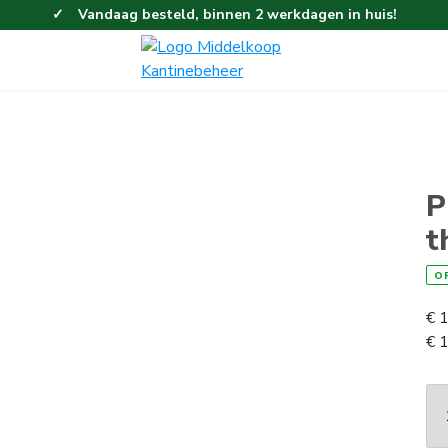
Vandaag besteld, binnen 2 werkdagen in huis!
Eenvoudig en gemakkelijk bestellen!
Gratis thuisbezorgd vanaf 100,-!
P
t
O
€
1
€
1