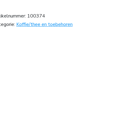
tikelnummer:
100374
tegorie:
Koffie/thee en toebehoren