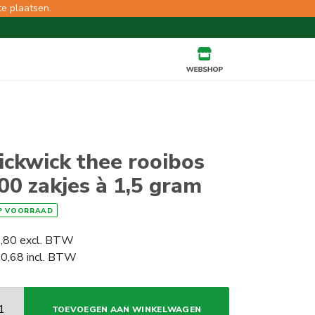
te plaatsen.
ickwick thee rooibos
00 zakjes à 1,5 gram
P VOORRAAD
,80
excl. BTW
0,68
incl. BTW
TOEVOEGEN AAN WINKELWAGEN