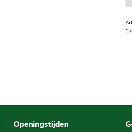
Ar
Ca
r
Openingstijden
G