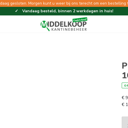
ndaag gesloten. Morgen kunt u weer bij ons terecht om een bestelling 
Vandaag besteld, binnen 2 werkdagen in huis!
Eenvoudig en gemakkelijk bestellen!
Gratis thuisbezorgd vanaf 100,-!
P
1
O
€
9
€
1