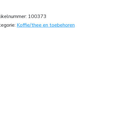
tikelnummer:
100373
tegorie:
Koffie/thee en toebehoren