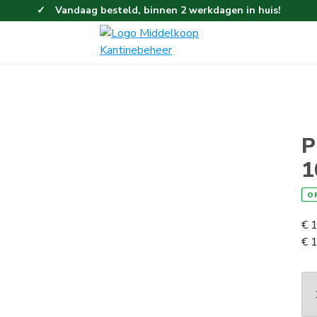
Vandaag besteld, binnen 2 werkdagen in huis!
Eenvoudig en gemakkelijk bestellen!
Gratis thuisbezorgd vanaf 100,-!
P
1
O
€
1
€
1