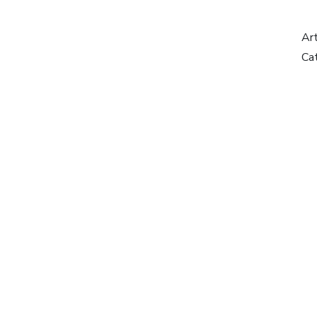
Ar
Ca