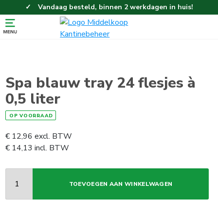
Vandaag besteld, binnen 2 werkdagen in huis!
Eenvoudig en gemakkelijk bestellen!
Gratis thuisbezorgd vanaf 100,-!
Spa blauw tray 24 flesjes à
0,5 liter
OP VOORRAAD
€
12,96
excl. BTW
€
14,13
incl. BTW
TOEVOEGEN AAN WINKELWAGEN