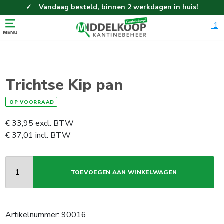
Vandaag besteld, binnen 2 werkdagen in huis!
Eenvoudig en gemakkelijk bestellen!
1
Gratis thuisbezorgd vanaf 100,-!
Trichtse Kip pan
OP VOORRAAD
€
33,95
excl. BTW
€
37,01
incl. BTW
TOEVOEGEN AAN WINKELWAGEN
Artikelnummer:
90016