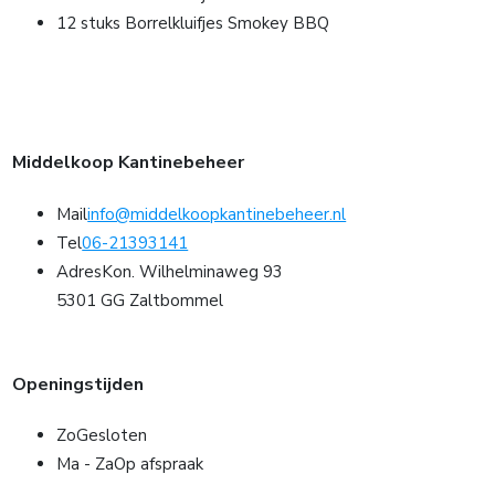
12 stuks Borrelkluifjes Smokey BBQ
Middelkoop Kantinebeheer
Mail
info@middelkoopkantinebeheer.nl
Tel
06-21393141
Adres
Kon. Wilhelminaweg 93
5301 GG Zaltbommel
Openingstijden
Zo
Gesloten
Ma - Za
Op afspraak