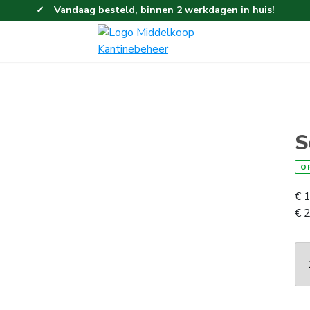
Vandaag besteld, binnen 2 werkdagen in huis!
Eenvoudig en gemakkelijk bestellen!
Gratis thuisbezorgd vanaf 100,-!
S
O
€
1
€
2