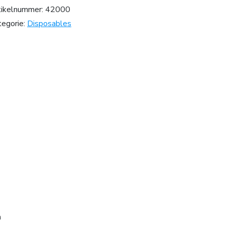
tikelnummer:
42000
tegorie:
Disposables
n