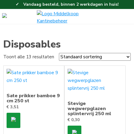
Vandaag besteld, binnen 2 werkdagen in huis!
Eenvoudig en gemakkelijk bestellen!
Gratis thuisbezorgd vanaf 100,-!
Disposables
Toont alle 13 resultaten
Sate prikker bamboe 9
cm 250 st
Stevige
€
3,51
wegwerpglazen
splintervrij 250 ml
€
0,30