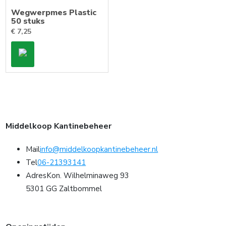
Wegwerpmes Plastic
50 stuks
€
7,25
Middelkoop Kantinebeheer
Mail
info@middelkoopkantinebeheer.nl
Tel
06-21393141
Adres
Kon. Wilhelminaweg 93
5301 GG Zaltbommel