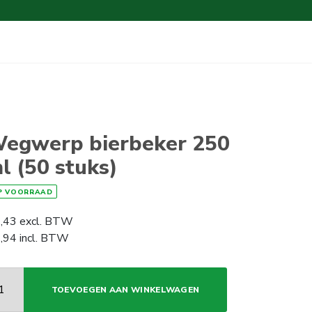
egwerp bierbeker 250
l (50 stuks)
P VOORRAAD
,43
excl. BTW
,94
incl. BTW
TOEVOEGEN AAN WINKELWAGEN