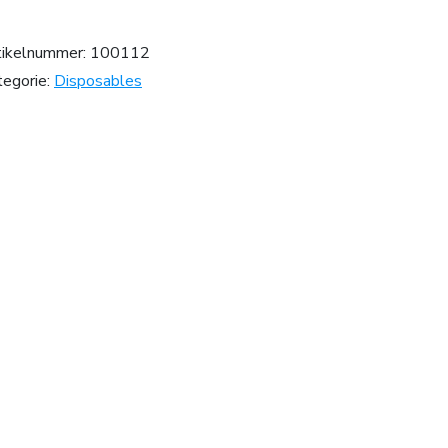
tikelnummer:
100112
tegorie:
Disposables