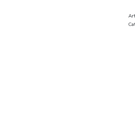
Ar
Ca