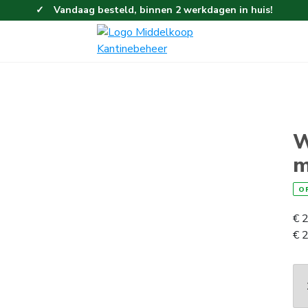
Vandaag besteld, binnen 2 werkdagen in huis!
Eenvoudig en gemakkelijk bestellen!
Gratis thuisbezorgd vanaf 100,-!
W
m
O
€
2
€
2