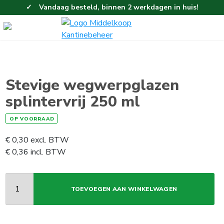
Vandaag besteld, binnen 2 werkdagen in huis!
Eenvoudig en gemakkelijk bestellen!
Gratis thuisbezorgd vanaf 100,-!
Stevige wegwerpglazen
splintervrij 250 ml
OP VOORRAAD
€
0,30
excl. BTW
€
0,36
incl. BTW
TOEVOEGEN AAN WINKELWAGEN